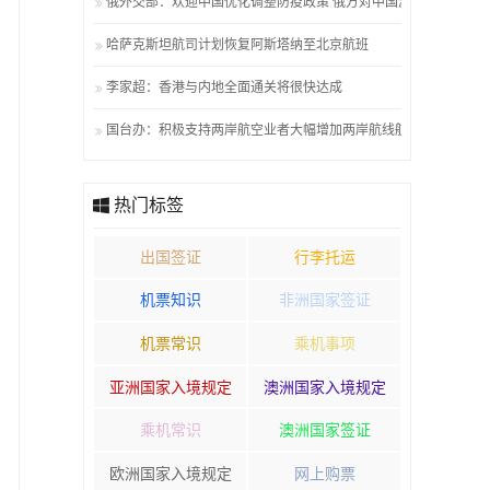
俄外交部：欢迎中国优化调整防疫政策 俄方对中国游客无障碍
哈萨克斯坦航司计划恢复阿斯塔纳至北京航班
李家超：香港与内地全面通关将很快达成
国台办：积极支持两岸航空业者大幅增加两岸航线航班
热门标签
出国签证
行李托运
机票知识
非洲国家签证
机票常识
乘机事项
亚洲国家入境规定
澳洲国家入境规定
乘机常识
澳洲国家签证
欧洲国家入境规定
网上购票