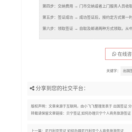
第四步：交纳费用 → 门市交纳或者上门服务人员收
第五步：签证成功 → 成功签证后，按约定方式第一
第六步：领取签证 → 自取及邮递两种方式领取。从
在线咨
关键字：
出国
分享到您的社交平台：
版权声明：文章来源于互联网，由
小飞飞
整理发表于
出国签证
分
转载请保留文章链接：
贝宁签证,如何办理贝宁个人商务旅游签证
上一篇：
尼日利亚签证,如何办理尼日利亚个人商务旅游签证