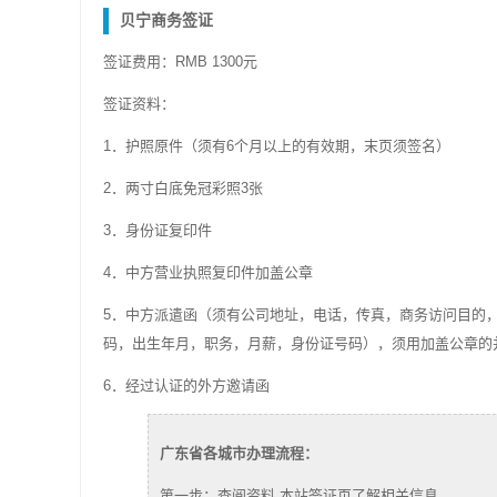
贝宁商务签证
签证费用：RMB 1300元
签证资料：
1．护照原件（须有6个月以上的有效期，末页须签名）
2．两寸白底免冠彩照3张
3．身份证复印件
4．中方营业执照复印件加盖公章
5．中方派遣函（须有公司地址，电话，传真，商务访问目的
码，出生年月，职务，月薪，身份证号码），须用加盖公章的
6．经过认证的外方邀请函
广东省各城市办理流程：
第一步：查阅资料 本站签证页了解相关信息。