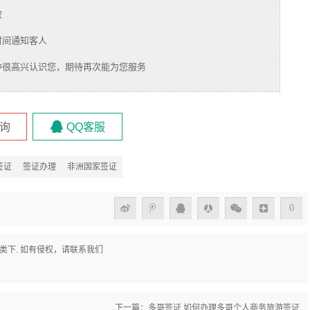
取
时间通知客人
中很高兴认识您，期待再次能为您服务
询
QQ客服
签证
签证办理
非洲国家签证
0
类下. 如有侵权，请联系我们
下一篇：
多哥签证,如何办理多哥个人商务旅游签证