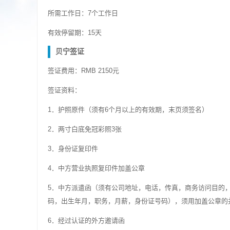
所需工作日：7个工作日
有效停留期：15天
贝宁签证
签证费用：RMB 2150元
签证资料：
1．护照原件（须有6个月以上的有效期，末页须签名）
2．两寸白底免冠彩照3张
3．身份证复印件
4．中方营业执照复印件加盖公章
5．中方派遣函（须有公司地址，电话，传真，商务访问目的
码，出生年月，职务，月薪，身份证号码），须用加盖公章的
6．经过认证的外方邀请函