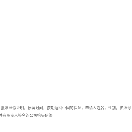
，批准准假证明，停留时间，按期返回中国的保证，申请人姓名，性别，护照号
并有负责人签名的公司抬头信签