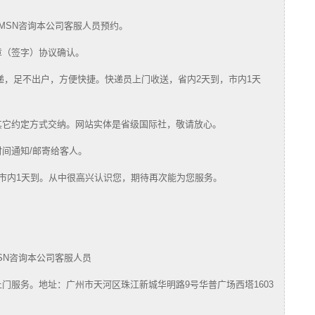
MSN咨询本公司客服人员预约。
章（签字）协议确认。
快递，足不出户，方便快捷。快递员上门收送，省内2天到，市内1天
其它约定方式交纳。网站实体是省级国际社，敬请放心。
时间通知/邮寄给客人。
，市内1天到。从中很高兴认识您，期待再次能为您服务。
SN咨询本公司客服人员
门服务。地址：广州市天河区珠江新城华明路9号华普广场西塔1603