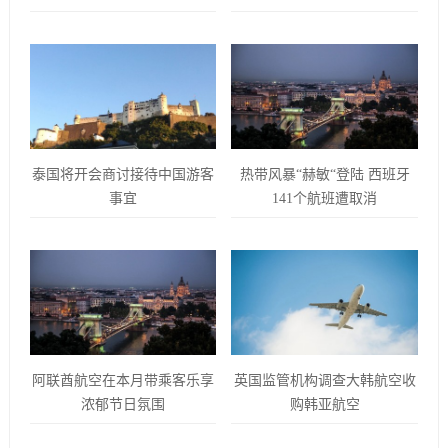
泰国将开会商讨接待中国游客
热带风暴“赫敏“登陆 西班牙
事宜
141个航班遭取消
阿联酋航空在本月带乘客乐享
英国监管机构调查大韩航空收
浓郁节日氛围
购韩亚航空