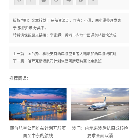
版权声明：文章转载于
民航资源网
，作者：小瀛，由
小瀛
整理发表
于
旅游资讯
分类下。
转载请保留原文链接：
李家超：香港与内地全面通关将很快达成
上一篇：
国台办：积极支持两岸航空业者大幅增加两岸航线航班
下一篇：
哈萨克斯坦航司计划恢复阿斯塔纳至北京航班
推荐阅读：
廉价航空公司维兹计划开辟英
澳门：内地来澳后抗原或核检
国至中东的航线
要求全面取消