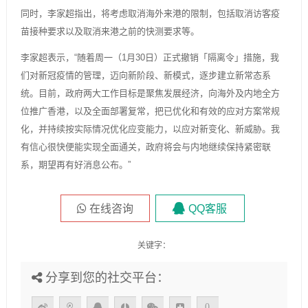
同时，李家超指出，将考虑取消海外来港的限制，包括取消访客疫
苗接种要求以及取消来港之前的快测要求等。
李家超表示，“随着周一（1月30日）正式撤销「隔离令」措施，我
们对新冠疫情的管理，迈向新阶段、新模式，逐步建立新常态系
统。目前，政府两大工作目标是聚焦发展经济，向海外及内地全方
位推广香港，以及全面部署复常，把已优化和有效的应对方案常规
化，并持续按实际情况优化应变能力，以应对新变化、新威胁。我
有信心很快便能实现全面通关，政府将会与内地继续保持紧密联
系，期望再有好消息公布。”
在线咨询
QQ客服
关键字：
分享到您的社交平台：
0