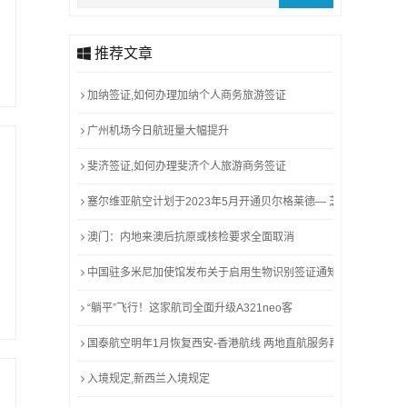
推荐文章
加纳签证,如何办理加纳个人商务旅游签证
广州机场今日航班量大幅提升
斐济签证,如何办理斐济个人旅游商务签证
塞尔维亚航空计划于2023年5月开通贝尔格莱德— 芝加哥航线
澳门：内地来澳后抗原或核检要求全面取消
中国驻多米尼加使馆发布关于启用生物识别签证通知
“躺平”飞行！这家航司全面升级A321neo客
国泰航空明年1月恢复西安-香港航线 两地直航服务再度启航
入境规定,新西兰入境规定