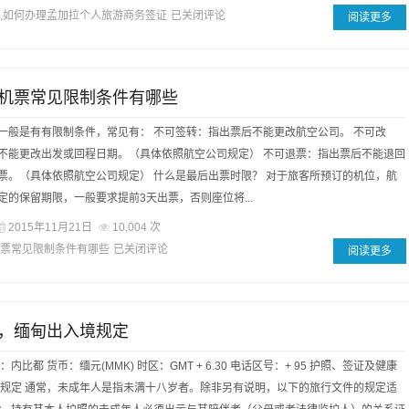
,如何办理孟加拉个人旅游商务签证
已关闭评论
阅读更多
机票常见限制条件有哪些
一般是有有限制条件，常见有： 不可签转：指出票后不能更改航空公司。 不可改
不能更改出发或回程日期。（具体依照航空公司规定） 不可退票：指出票后不能退回
票。（具体依照航空公司规定） 什么是最后出票时限？ 对于旅客所预订的机位，航
定的保留期限，一般要求提前3天出票，否则座位将...
2015年11月21日
10,004 次
票常见限制条件有哪些
已关闭评论
阅读更多
，缅甸出入境规定
内比都 货币：缅元(MMK) 时区：GMT + 6.30 电话区号：+ 95 护照、签证及健康
照规定 通常，未成年人是指未满十八岁者。除非另有说明，以下的旅行文件的规定适