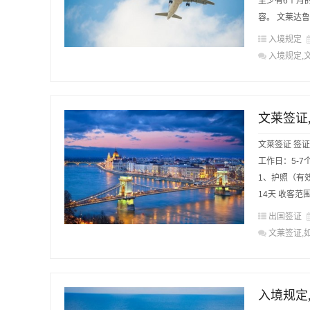
至少有6个月
容。 文莱达鲁
入境规定
入境规定,
文莱签证
文莱签证 签
工作日：5-7
1、护照（有
14天 收客范围
出国签证
文莱签证,
入境规定