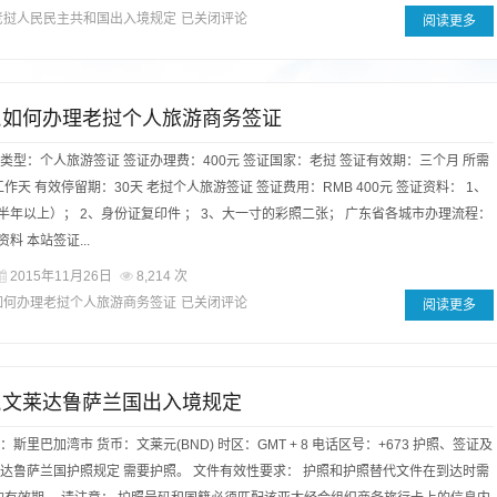
老挝人民民主共和国出入境规定
已关闭评论
阅读更多
,如何办理老挝个人旅游商务签证
证类型：个人旅游签证 签证办理费：400元 签证国家：老挝 签证有效期：三个月 所需
作天 有效停留期：30天 老挝个人旅游签证 签证费用：RMB 400元 签证资料： 1、
半年以上）； 2、身份证复印件 ； 3、大一寸的彩照二张； 广东省各城市办理流程：
料 本站签证...
2015年11月26日
8,214 次
如何办理老挝个人旅游商务签证
已关闭评论
阅读更多
,文莱达鲁萨兰国出入境规定
：斯里巴加湾市 货币：文莱元(BND) 时区：GMT + 8 电话区号：+673 护照、签证及
莱达鲁萨兰国护照规定 需要护照。 文件有效性要求： 护照和护照替代文件在到达时需