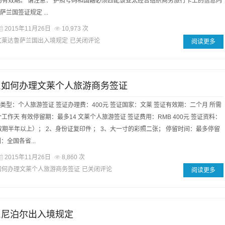
的有效期。 请注意： 护照号码和国籍必须匹配该亚太经合组织商务旅行卡上的信息内
萨兰国签证规定 ...
2015年11月26日
10,973 次
文莱达鲁萨兰国出入境规定
已关闭评论
阅读更多
,如何办理文莱个人旅游商务签证
证类型：个人旅游签证 签证办理费：400元 签证国家：文莱 签证有效期：二个月 所需
个工作天 有效停留期：最多14 文莱个人旅游签证 签证费用：RMB 400元 签证资料：
效期半年以上）； 2、身份证复印件 ； 3、大一寸的彩照二张； 停留时间：最多停留
：全国各省...
2015年11月26日
8,860 次
如何办理文莱个人旅游商务签证
已关闭评论
阅读更多
,尼泊尔出入境规定