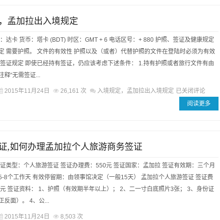
，孟加拉出入境规定
达卡 货币：塔卡 (BDT) 时区：GMT + 6 电话区号：+ 880 护照、签证及健康规定
定 需要护照。 文件的有效性 护照以及（或者）代替护照的文件在登陆时必须为有效
拉签证规定 即使已经持有签证，仍应该考虑下述条件： 1.持有护照或者旅行文件有由
释“无需签证...
2015年11月24日
26,161 次
入境规定，孟加拉出入境规定
已关闭评论
阅读更多
证,如何办理孟加拉个人旅游商务签证
签证类型：个人旅游签证 签证办理费：550元 签证国家：孟加拉 签证有效期：三个月
5-8个工作天 有效停留期：由领事馆决定（一般15天） 孟加拉个人旅游签证 签证费
50元 签证资料： 1、护照（有效期半年以上）； 2、二一寸白底照片3张； 3、身份证
反面）。 4、公...
2015年11月24日
8,503 次