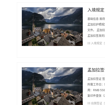
入境规定
基础信息 首府：
孟加拉护照规
文件。 孟加
孟加拉签发的注
入境规定
孟加拉签
孟加拉签证 
所需工作日：
用：RMB 5
复印件壹张（正
出国签证