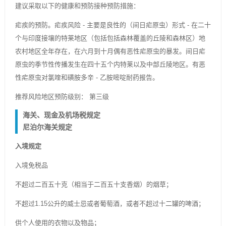
建议采取以下的健康和预防接种预防措施：
疟疾的预防。疟疾风险 - 主要是良性的（间日疟原虫）形式 - 在二十
个与印度接壤的特莱地区（包括包括森林覆盖的丘陵和森林区）地
农村地区全年存在，在六月到十月偶有恶性疟原虫的暴发。间日疟
原虫的季节性传播发生在四十五个内特莱以及中部丘陵地区。有恶
性疟原虫对氯喹和磺胺多辛 - 乙胺嘧啶耐药报告。
推荐风险地区预防级别： 第三级
海关、现金及机场税规定
尼泊尔海关规定
入境规定
入境免税品
不超过二百五十克（相当于二百五十支香烟）的烟草；
不超过1.15公升的威士忌或者葡萄酒，或者不超过十二罐的啤酒；
供个人使用的衣物以及物品；