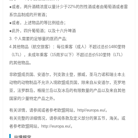
●或者，两升酒精浓度以量计少于22%的烈性酒或者由葡萄酒或者雷
系饮品制成的开胃酒；
●或者，上述物品的等比例组合；
●此外，四升葡萄酒；以及十六升啤酒
3. 个人需要的足够量的医药产品;
4.其他物品（航空旅客）：每位乘客（成人）不超过总价1480里特
（LTL），未成年乘客（15周岁以下）不超过总价510里特（LTL）
的其他物品。
非欧盟成员国、安道尔，列支敦士登，挪威，圣马力诺和瑞士本土
动物的动物制品不允许入境欧盟成员国，除来自从安道尔，克罗地
亚，法罗群岛，格陵兰岛以及冰岛的有限数量的产品以及来自其他
国家的少量特定产品之外。
有关详情，请参阅或者参考欧盟网站，http//europa.eu/。
有关完整的详细情况，请参阅条款及定义部分的第五节，海关。或
者参考欧盟网站，http://europa.eu/。
出境规定