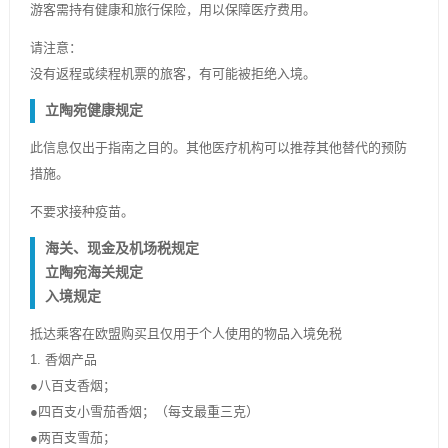
游客需持有健康和旅行保险，用以保障医疗费用。
请注意：
没有返程或续程机票的旅客，有可能被拒绝入境。
立陶宛健康规定
此信息仅出于指南之目的。其他医疗机构可以推荐其他替代的预防
措施。
不要求接种疫苗。
海关、现金及机场税规定
立陶宛海关规定
入境规定
抵达乘客在欧盟购买且仅用于个人使用的物品入境免税
1. 香烟产品
●八百支香烟；
●四百支小雪茄香烟；（每支最重三克）
●两百支雪茄；