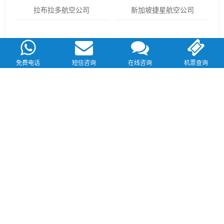
拉布拉多航空公司
新加坡捷星航空公司
免费电话
短信咨询
在线咨询
机票查询
发表评论：
您必须
登录
才能发表评论！
Copyright © 2026
18国际机票网
-
广州市飞瀛商务服务有限公司
旗下网站
粤ICP
备11023295号
保留所有权利
关于我们
网站地图
Powered by
WordPress
Theme by
iMahui