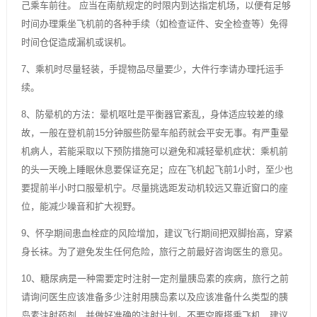
己乘车前往。 应当在南航规定的时限内到达指定机场，以便有足够
时间办理乘坐飞机前的各种手续（如检查证件、安全检查等）免得
时间仓促造成漏机或误机。
7、乘机时尽量轻装，手提物品尽量要少，大件行李请办理托运手
续。
8、防晕机的方法：晕机呕吐是平衡器官紊乱，身体适应较差的缘
故，一般在登机前15分钟服些防晕车船药就会平安无事。有严重晕
机病人，若能采取以下预防措施可以避免和减轻晕机症状：乘机前
的头一天晚上睡眠休息要保证充足；应在飞机起飞前1小时，至少也
要提前半小时口服晕机宁。尽量挑选距发动机较远又靠近窗口的座
位，能减少噪音和扩大视野。
9、怀孕期间患血栓症的风险增加，建议飞行期间把双脚抬高，穿紧
身长袜。为了避免发生任何危险，旅行之前最好咨询医生的意见。
10、糖尿病是一种需要定时注射一定剂量胰岛素的疾病，旅行之前
请询问医生应该准备多少注射用胰岛素以及应该准备什么类型的胰
岛素注射药剂，并做好准确的注射计划。不要空腹搭乘飞机，建议