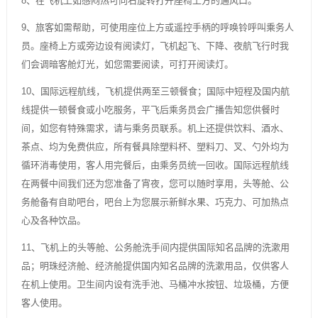
8、在飞机上如感闷热可向右旋转打开座椅上方的通风口。
9、旅客如需帮助，可使用座位上方或遥控手柄的呼唤铃呼叫乘务人
员。座椅上方或旁边设有阅读灯，飞机起飞、下降、夜航飞行时我
们会调暗客舱灯光，如您需要阅读，可打开阅读灯。
10、国际远程航线，飞机提供两至三顿餐食；国际中短程及国内航
线提供一顿餐食或小吃服务，平飞后乘务员会广播告知您供餐时
间，如您有特殊需求，请与乘务员联系。机上还提供饮料、酒水、
茶点、均为免费供应，所有餐具除塑料杯、塑料刀、叉、勺外均为
循环消毒使用，客人用完餐后，由乘务员统一回收。国际远程航线
在两餐中间我们还为您准备了宵夜，您可以随时享用，头等舱、公
务舱备有自助吧台，吧台上为您展示新鲜水果、巧克力、可加热点
心及各种饮品。
11、飞机上的头等舱、公务舱洗手间内提供国际知名品牌的洗漱用
品；明珠经济舱、经济舱提供国内知名品牌的洗漱用品，仅供客人
在机上使用。卫生间内设有洗手池、马桶冲水按钮、垃圾桶，方便
客人使用。