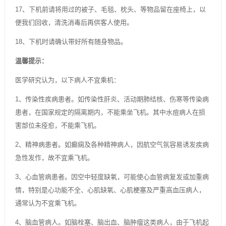
17、下机前请将用过的被子、毛毯、枕头、等物品留在座椅上，以
便我们回收，清洗消毒后再供客人使用。
18、下机时请确认带好所有随身物品。
温馨提示：
医学研究认为，以下病人不宜乘机：
1、传染性疾病患者。如传染性肝炎、活动期肺结核、伤寒等传染病
患者，在国家规定的隔离期内，不能乘坐飞机。其中水痘病人在损
害部位未痊愈，不能乘飞机。
2、精神病患者。如癫痫及各种精神病人，因航空气氛容易诱发疾病
急性发作，故不宜乘飞机。
3、心血管病患者。因空中轻度缺氧，可能使心血管病复发或加重病
情，特别是心功能不全、心肌缺氧、心肌梗塞及严重高血压病人，
通常认为不宜乘飞机。
4、脑血管病人。如脑栓塞、脑出血、脑肿瘤这类病人，由于飞机起