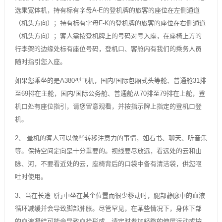
选乘宽体机，持有标有字母A-E的登机牌的旅客的座位在左侧通道
（机头方向）；持有标有字母F-K的登机牌的旅客的座位在右侧通道
（机头方向）；客人需按登机牌上的号码对号入座，在座椅上方的
行李架的边缘处标有座位号码，登机口、客舱内有我们的乘务人员
随时指引您入座。
如果您乘坐的是A380型飞机，国内/国际包厢式头等舱、普通舱31排
至69排在主舱，国内/国际公务舱、普通舱从70排至79排在上舱，登
机口处有座位指引，请您留意观看，并按指示牌上指定的登机口登
机。
2、 晕机的客人可以做些转移注意力的事情，如看书、聊天、听音乐
等。保持空间定向是十分重要的。视线要尽放远，看远处的云和山
脉、河，不要看近处的云，座椅背后的口袋中备有清洁袋，供您呕
吐时使用。
3、当在长途飞行中坐在某个位置而很少移动时，腿部静脉中的血液
循环减缓并会导致脚部肿胀。尽管罕见，在某些情况下，身体下部
的血液凝结可能会导致血栓形成。请定时参加轻微的伸展运动或按