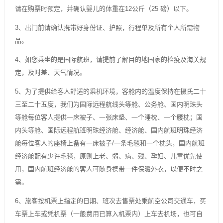
请在购票时预定，并确认婴儿的体重在12公斤（25 磅）以下。
3、出门前请确认携带好身份证、护照，行程单及所有个人所需物
品。
4、如您乘坐的是国际航班，请提前了解目的地国家的检疫及海关规
定，及时差、天气情况。
5、为了提供给客人舒适的乘机环境，客舱内的温度保持在摄氏二十
三至二十五度，我们为国际远程航线头等舱、公务舱、国内明珠头
等舱每位客人提供一床被子、一张床垫、一个睡枕、一个腰枕；国
内头等舱、国际远程航班明珠经济舱、经济舱、国内航班明珠经济
舱每位客人的座椅上备有一床被子/一条毛毯和一个枕头，国内航班
经济舱配有少许毛毯，原则上老、弱、病、残、孕妇、儿童优先使
用，国内航班经济舱的客人可随身携带一件保暖外衣，以便不时之
需。
6、旅客按机票上指定的日期、班次去售票处乘航空公司交通车，买
车票上车或凭机票（一般费用已算入机票内）上车去机场，也可自