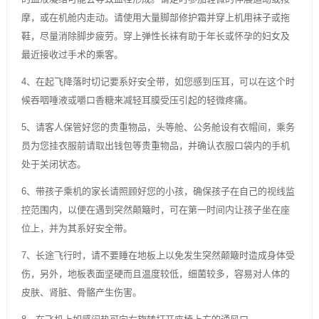
摩，或在机舱内走动。请使用大量脚部修护霜并穿上机用袜子或拖
鞋，尽量消除脚步疲劳。穿上弹性长袜有助于年长或怀孕的妇女及
最近接收过手术的乘客。
4、在起飞降落时切记要系好安全带，如您感到压耳，可以在这个时
候吞咽唾液或嚼口香糖来减轻耳膜受压引起的轻微疼痛。
5、请客人保管好您的贵重物品，头等舱、公务舱设有衣帽间，乘务
员为您挂衣服前请取出钱包等贵重物品，并确认衣服口袋内的手机
处于关闭状态。
6、带孩子乘机的家长请照顾好您的小孩，确保孩子在自己的视线监
控范围内，以便在遇到突然颠簸时，可在第一时间内让孩子坐在座
位上，并为其系好安全带。
7、长途飞行时，请不要睡在地板上以免发生突然颠簸时造成身体受
伤，另外，地板表面坚硬而且温度较低，细菌较多，容易对人体的
皮肤、肾脏、骨骼产生伤害。