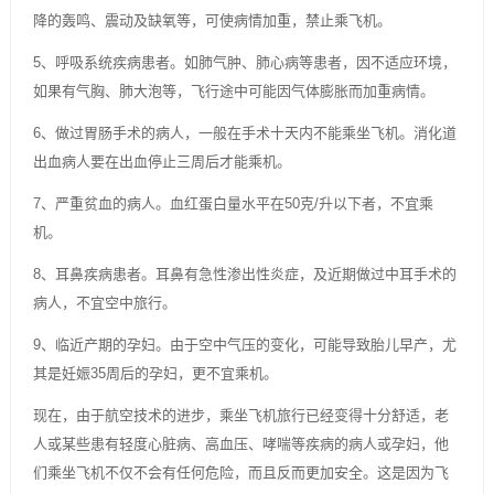
降的轰鸣、震动及缺氧等，可使病情加重，禁止乘飞机。
5、呼吸系统疾病患者。如肺气肿、肺心病等患者，因不适应环境，
如果有气胸、肺大泡等，飞行途中可能因气体膨胀而加重病情。
6、做过胃肠手术的病人，一般在手术十天内不能乘坐飞机。消化道
出血病人要在出血停止三周后才能乘机。
7、严重贫血的病人。血红蛋白量水平在50克/升以下者，不宜乘
机。
8、耳鼻疾病患者。耳鼻有急性渗出性炎症，及近期做过中耳手术的
病人，不宜空中旅行。
9、临近产期的孕妇。由于空中气压的变化，可能导致胎儿早产，尤
其是妊娠35周后的孕妇，更不宜乘机。
现在，由于航空技术的进步，乘坐飞机旅行已经变得十分舒适，老
人或某些患有轻度心脏病、高血压、哮喘等疾病的病人或孕妇，他
们乘坐飞机不仅不会有任何危险，而且反而更加安全。这是因为飞