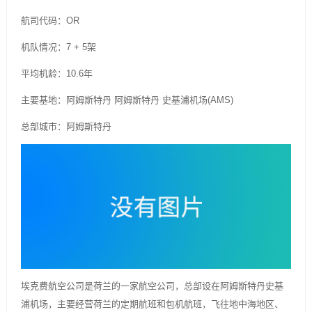
航司代码：OR
机队情况：7 + 5架
平均机龄：10.6年
主要基地：阿姆斯特丹 阿姆斯特丹 史基浦机场(AMS)
总部城市：阿姆斯特丹
埃克费航空公司是荷兰的一家航空公司，总部设在阿姆斯特丹史基
浦机场，主要经营荷兰的定期航班和包机航班，飞往地中海地区、