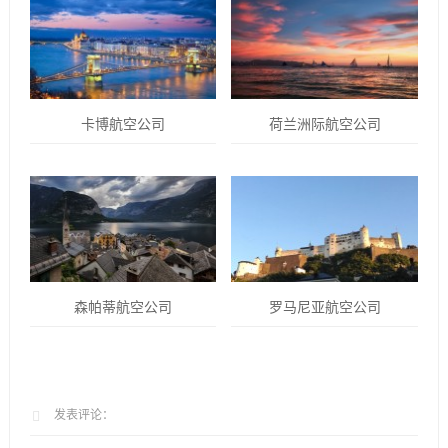
卡博航空公司
荷兰洲际航空公司
森帕蒂航空公司
罗马尼亚航空公司
发表评论：