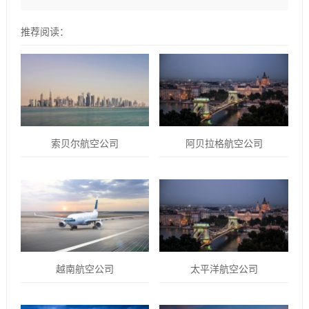
推荐阅读：
索贝尔航空公司
阿贝拉格航空公司
越南航空公司
太平洋航空公司