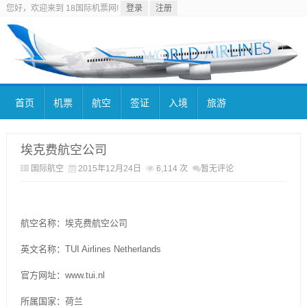
您好，欢迎来到 18国际机票网!
登录
注册
首页
机票
航空
签证
入境
旅游
埃克费航空公司
国际航空
2015年12月24日
6,114 次
暂无评论
航空名称：埃克费航空公司
英文名称：TUI Airlines Netherlands
官方网址：www.tui.nl
所属国家：荷兰