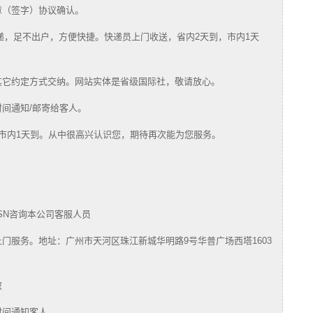
章（签字）协议确认。
快递，足不出户，方便快捷。快递员上门收送，省内2天到，市内1天
其它约定方式交纳。网站实体是省级国际社，敬请放心。
时间通知/邮寄给客人。
，市内1天到。从中很高兴认识您，期待再次能为您服务。
SN咨询本公司客服人员
门服务。地址：广州市天河区珠江新城华明路9号华普广场西塔1603
取
时间通知客人