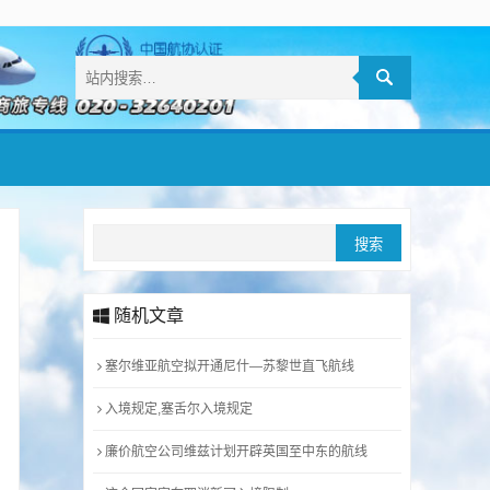
随机文章
塞尔维亚航空拟开通尼什—苏黎世直飞航线
入境规定,塞舌尔入境规定
廉价航空公司维兹计划开辟英国至中东的航线