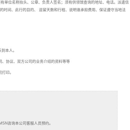
必须有单位名称抬头、公章、负责人签名；须有供领馆查询的地址、电话。派遣信
司的时间、此行的目的、 逗留天数和行程、说明谁承担费用、保证遵守当地法
系到本人。
合同、协议、双方公司的业务介绍的资料等等
司打印。
MSN咨询本公司客服人员预约。