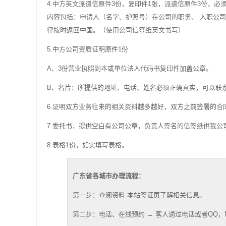
4.中方英文派遣信原件3份，复印件1张，派遣信原件3份，
内容包括：申请人（名字、护照号）在公司的职务、 入职公
律按时返回中国。（使用公司信签纸英文书写）
5.中方公司资质证明原件1份
A、3份营业执照副本或单位法人代码书复印件加盖公章。
B、名片：所提供的地址、电话、姓名必须正确真实，可以联
6.证明双方业务往来的相关资料越多越好，双方之前签署的
7.委托书，提供空白有公司公章，负责人签名的信签纸供我公
8.表格1份，如实填写表格。
广东省各城市办理流程：
第一步：查阅资料 本站签证页了解相关信息。
第二步：电话、在线预约 → 客人通过电话或者QQ，