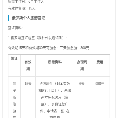
所需工作日：6个工作天
有效停留期：15天
俄罗斯个人旅游签证
签证资料：
1.俄罗斯签证包签（我社代发邀请函）：
有效期15天和有效期30天可加急：三天加急加：300元
签证
有效
所需资料
办理周
费用
期
期
俄
15天
护照原件（剩余有效
6天
980元
罗
期9个月以上）、两张
斯
两寸免冠照片（白
旅
底）、身份证复印
游
件、申请表一张 .在
签
职证明