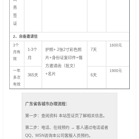
务
签
证
2
、自备邀请信
3个
1600元
1-3个
护照+.2张2寸彩色照
7天
月有
月
片+身份证复印件+俄
效
方邀请函（批文）
一年
1900元
+名片
365天
6天
多次
有效
广东省各城市办理流程：
第一步：查阅资料 本站签证页了解相关信息。
第二步：电话、在线预约 → 客人通过电话或者
QQ，MSN咨询本公司客服人员预约。