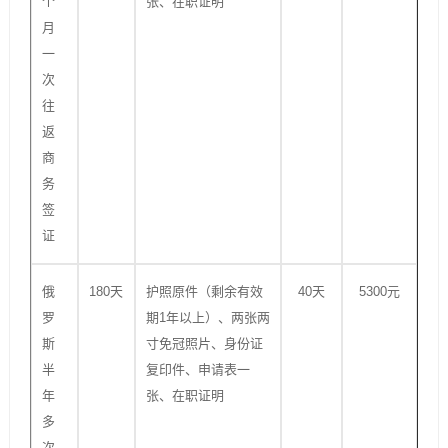
个
张、在职证明
月
一
次
往
返
商
务
签
证
俄
180天
护照原件（剩余有效
40天
5300元
罗
期1年以上）、两张两
斯
寸免冠照片、身份证
半
复印件、申请表一
年
张、在职证明
多
次