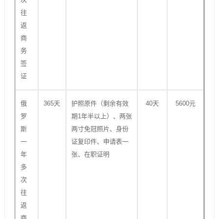
往
返
商
务
签
证
俄
365天
护照原件（剩余有效
40天
5600元
罗
期1年半以上）、两张
斯
两寸免冠照片、身份
一
证复印件、申请表一
年
张、在职证明
多
次
往
返
商