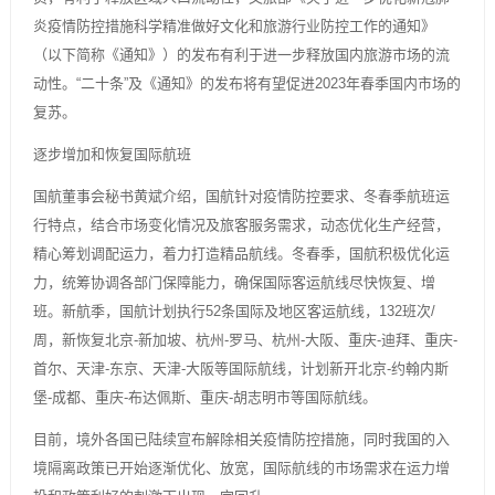
炎疫情防控措施科学精准做好文化和旅游行业防控工作的通知》
（以下简称《通知》）的发布有利于进一步释放国内旅游市场的流
动性。“二十条”及《通知》的发布将有望促进2023年春季国内市场的
复苏。
逐步增加和恢复国际航班
国航董事会秘书黄斌介绍，国航针对疫情防控要求、冬春季航班运
行特点，结合市场变化情况及旅客服务需求，动态优化生产经营，
精心筹划调配运力，着力打造精品航线。冬春季，国航积极优化运
力，统筹协调各部门保障能力，确保国际客运航线尽快恢复、增
班。新航季，国航计划执行52条国际及地区客运航线，132班次/
周，新恢复北京-新加坡、杭州-罗马、杭州-大阪、重庆-迪拜、重庆-
首尔、天津-东京、天津-大阪等国际航线，计划新开北京-约翰内斯
堡-成都、重庆-布达佩斯、重庆-胡志明市等国际航线。
目前，境外各国已陆续宣布解除相关疫情防控措施，同时我国的入
境隔离政策已开始逐渐优化、放宽，国际航线的市场需求在运力增