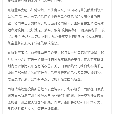
投和政策利好的刺激下出现一定回升。
东航董事会秘书汪健介绍，四季度以来，公司及行业仍然受到较严
重的疫情冲击。公司相信民航业仍然是充满活力和发展空间的行
业，疫情冲击是暂时的，相信面对疫情变化，国家会更加精准有效
地应对疫情，更好满足、落实、服务“疫情要防住、经济要稳住、发
展要安全”等基本要求。同时，从欧美航空业的近期发展表现来看，
航空业普遍迎来了较强的需求恢复。
东航副董事长、总经理李养民介绍，10月有一些国际航班增量，10
月底换季之后有进一步整体性的国际航班增班安排，在现有航班计
划内需求相比去年也有所改善。关于国际航线公司结合冬春换季已
增加了部分确定的航班计划，后续随着民航局与各国双边谈判的进
展及总体计划，公司有望逐步增加和恢复国际航班。
南航战略规划投资部总经理袁金涛表示，冬春航季，南航在国际航
线方面已新增广州至欧洲及东南亚等部分航线，下一步将陆续恢复
或加密广州至北美等国际航线，同时，南航将积极研判市场走势，
灵活调整运力投入，满足市场需求。