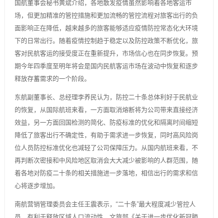
国航董事会秘书黄斌介绍，各地散发疫情虽然影响着各地客运市
场，但更加精准的管控措施和更加流畅的管控流程对旅客出行的负
面影响正在降低，越来越多的旅客能够适应疫情防控常态化大环境
下的日常出行。随着疫情控制趋于稳定以及防控政策不断优化，旅
客对民航客运的接受度正在重新提升，市场信心也在同步恢复。预
期今年四季度至明年将会是国内民航客运市场在波动中恢复和逐步
释放存蓄需求的一个阶段。
东航副董事长、总经理李养民认为，防控二十条总体利好于民航业
的恢复，从国际航班来看，一方面取消熔断将为公司带来直接经济
效益，另一方面回国检测的简化、防疫标准的优化和隔离时间缩短
降低了旅客出行不确定性，有助于需求进一步恢复，同时高风险岗
位人员防控标准优化也减轻了公司保障压力。从国内航班来看，不
再判断次密接和中风险地区取消会大大减少被影响的人群范围，随
着各地对防疫二十条的相关措施进一步落地，相信出行的需求和信
心将逐步增加。
南航营销管理委员会主任王震表示，“二十条”最大程度减少管控人
员，有利于释放区域人口流动性，文旅部《关于进一步优化新冠肺