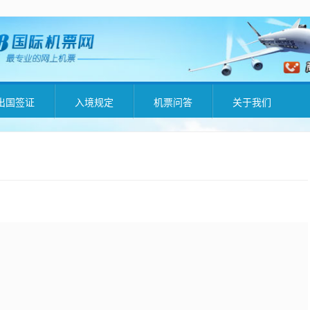
出国签证
入境规定
机票问答
关于我们