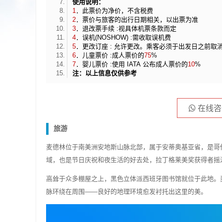
使用说明：
1
．此票价为净价，不含税费
2
．票价与旅客的出行日期相关，以出票为准
3
．退改票手续 :视具体机票条款而定
4
．误机(NOSHOW) :需收取误机费
5
．更改订座 : 允许更改。乘客必须于出发日之前取消
6
．儿童票价 :成人票价的
75
%
7
．婴儿票价 :使用 IATA 公布成人票价的
10
%
注：以上信息仅供参考
在线咨
旅游
麦德林位于南美洲安地斯山脉北部，属于安蒂奥基亚省，是哥
域，也是节日庆祝和夜生活的好去处，拉丁格莱美奖获得者摇
高耸于众多棚屋之上，黑色立体派西班牙图书馆就位于此地。
脉环绕在周围——良好的地理环境愈发衬托出这里的美。