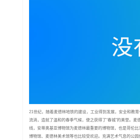
21世纪，随着麦德林地铁的建设，工业得到发展，安全和教
流淌，造就了温和的春季气候，使之获得了“春城”的美誉。麦
线，安蒂奥基亚博物馆为麦德林最重要的博物馆，也是哥伦比
博物馆、麦德林美术馆等也比较受欢迎。充满艺术气息的公园