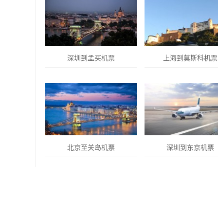
深圳到孟买机票
上海到莫斯科机票
北京至关岛机票
深圳到东京机票
发表评论：