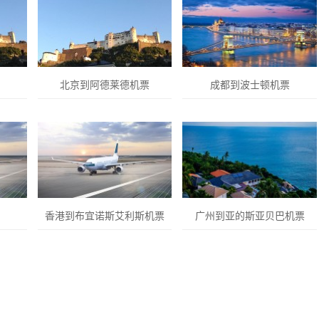
北京到阿德莱德机票
成都到波士顿机票
香港到布宜诺斯艾利斯机票
广州到亚的斯亚贝巴机票