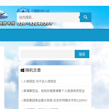
随机文章
入境规定,乌干达入境规定
柬埔寨签证，如何办理柬埔寨个人旅游商务签证
新航集团客运量大恢复 达去年同期水平的1200%！