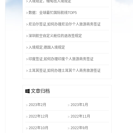
入境规定，缅甸出入境规定
数据：全球最忙国际航线TOP5
尼泊尔签证,如何办理尼泊尔个人旅游商务签证
深圳航空自定义舱位的退改签规定
入境规定,德国入境规定
印度签证,如何办理印度个人旅游商务签证
土耳其签证,如何办理土耳其个人商务旅游签证
文章归档
2023年2月
2023年1月
2022年12月
2022年11月
2022年10月
2022年9月