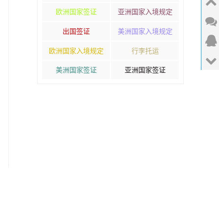
欧洲国家签证
亚洲国家入境规定
出国签证
美洲国家入境规定
欧洲国家入境规定
行李托运
美洲国家签证
亚洲国家签证