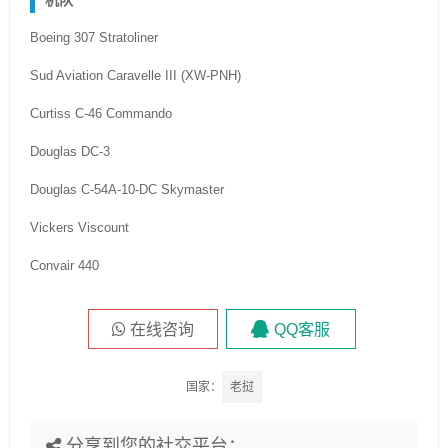
机队
Boeing 307 Stratoliner
Sud Aviation Caravelle III (XW-PNH)
Curtiss C-46 Commando
Douglas DC-3
Douglas C-54A-10-DC Skymaster
Vickers Viscount
Convair 440
在线咨询
QQ客服
国家：
老挝
分享到您的社交平台：