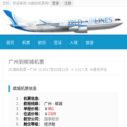
您好，欢迎来到 18国际机票网!
登录
注册
首页
机票
航空
签证
入境
旅游
广州到槟城机票
国际机票
广州
2017年03月11日
3,517 次
暂无评论
槟城机票信息
机票信息:
航程线路：
广州 - 槟城
单程价格：
￥
961
往返价格：
￥
1328
航空公司：
国泰航空
舱位等级：
经济舱