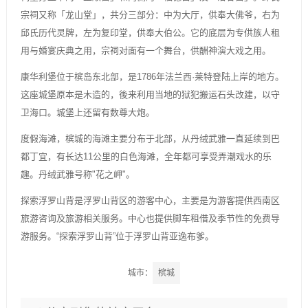
宗祠又称「龙山堂」，共分三部分：中为大厅，供奉大佛爷，右为
邱氏历代灵牌，左为复印堂，供奉大伯公。它的底层为专供族人租
用与婚宴庆典之用，宗祠对面有一个舞台，供酬神演大戏之用。
康华利堡位于槟岛东北部，是1786年法兰西·莱特登陆上岸的地方。
这座城堡原本是木造的，後来利用当地的狱犯搬运石头改建，以守
卫海口。城堡上还留有数尊大炮。
度假海滩，槟城的海滩主要分布于北部，从丹绒武雅一直延续到巴
都丁宜，有长达11公里的白色海滩，全年都可享受弄潮戏水的乐
趣。丹绒武雅号称"花之岬"。
探索浮罗山背是浮罗山背区的游客中心，主要是为游客提供西南区
旅游咨询及旅游相关服务。中心也提供脚车租借及季节性的免费导
游服务。“探索浮罗山背”位于浮罗山背亚逸布爹。
城市：
槟城