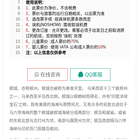
使用说明：
1
．此票价为净价，不含税费
2
．票价与旅客的出行日期相关，以出票为准
3
．退改票手续 :视具体机票条款而定
4
．误机(NOSHOW) :需收取误机费
5
．更改订座 : 允许更改。乘客必须于出发日之前取消原
订的航班，否则按照 '误机' 处理
6
．儿童票价 :成人票价的
75
%
7
．婴儿票价 :使用 IATA 公布成人票价的
10
%
注：以上信息仅供参考
在线咨询
QQ客服
槟城，亦称槟州。槟城也被称为美食天堂。 马来西亚十三个联邦州
之一，马来西亚半岛西北侧。槟城以槟榔树而得名，并有“印度洋绿
宝石”之称，既有美丽的海滩与原野风光，又有众多的名胜古迹位于
马六甲海峡的整个槟城被槟城海峡分成两部分：槟岛和威省。威省
的东和北部与吉打州为邻，南部与霹雳州为邻；槟岛西部隔马六甲
海峡与印尼苏门答腊岛相对。