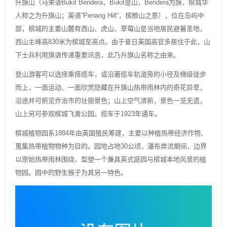
升旗山（马来语Bukit Bendera，Bukit是山，Bendera为旗，槟城华
人称之为升旗山；英语”Penang Hill“，槟榔山之意），位在岛屿中
部，槟城的主要山麓有西山、虎山、草莓山是当地居民避暑圣地，
西山主峰高830米为槟城至高点。由于昔日英国高官多居住于此，山
下士兵利用旗语传递重要讯息，此乃升旗山名称之由来。
登山游客可以选择乘搭缆车，或沿著缆车轨道旁的小径及梯级徒步
而上，一面运动、一面欣赏隐藏在升旗山热带雨林内的奇花异草，
沿途并可俯览乔治市的壮丽景色；山上空气清新，景色一览无遗，
山上另可参观槟城飞禽公园。缆车于1923年通车。
槟城植物园系1884年由英国殖民筹建，主要以种植热带经济作物、
蒐集热带植物物种为目的。园地占地30公顷，瀑布奔流期间，边界
以原始热带雨林围绕，型塑一个兼具英式庭园与槟城本地风景的植
物园。园中的野生猴子为其另一特色。