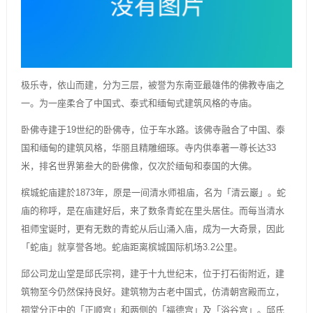
极乐寺，依山而建，分为三层，被誉为东南亚最雄伟的佛教寺庙之
一。为一座柔合了中国式、泰式和缅甸式建筑风格的寺庙。
卧佛寺建于19世纪的卧佛寺，位于车水路。该佛寺融合了中国、泰
国和缅甸的建筑风格，华丽且精雕细琢。寺内供奉著一尊长达33
米，排名世界第叁大的卧佛像，仅次於缅甸和泰国的大佛。
槟城蛇庙建於1873年，原是一间清水师祖庙，名为「清云巖」。蛇
庙的称呼，是在庙建好后，来了数条青蛇在里头居住。而每当清水
祖师宝诞时，更有无数的青蛇从后山涌入庙，成为一大奇景，因此
「蛇庙」就享誉各地。蛇庙距离槟城国际机场3.2公里。
邱公司龙山堂是邱氏宗祠，建于十九世纪末，位于打石街附近，建
筑物至今仍然保持良好。建筑物为古老中国式，仿清朝宫殿而立，
祠堂分正中的「正顺宫」和两侧的「福德宫」及「浴谷宫」。邱氏