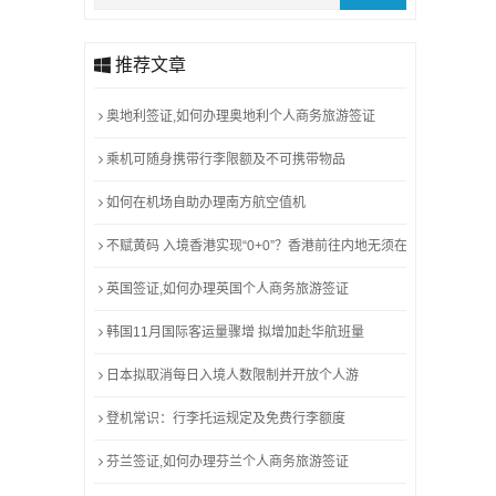
推荐文章
奥地利签证,如何办理奥地利个人商务旅游签证
乘机可随身携带行李限额及不可携带物品
如何在机场自助办理南方航空值机
不赋黄码 入境香港实现“0+0”？香港前往内地无须在口岸核酸！消息
英国签证,如何办理英国个人商务旅游签证
韩国11月国际客运量骤增 拟增加赴华航班量
日本拟取消每日入境人数限制并开放个人游
登机常识：行李托运规定及免费行李额度
芬兰签证,如何办理芬兰个人商务旅游签证